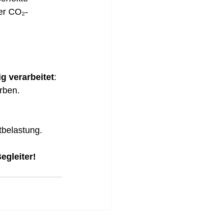
er CO₂-
g verarbeitet
:
rben. 
belastung.
egleiter!