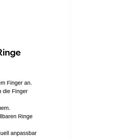
Ringe 
em Finger an. 
 die Finger 
uem. 
llbaren Ringe 
duell anpassbar 