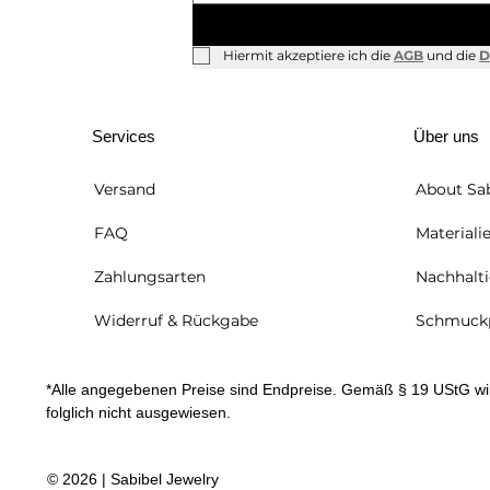
Frühling bei Sabibel –
Hiermit akzeptiere ich die 
AGB
 und die 
D
Entdecke unsere
Schmuckkollektion
Services
Über uns
About Sab
FAQ
Materiali
Zahlungsarten
Nachhalti
Widerruf & Rückgabe
Schmuckp
*Alle angegebenen Preise sind Endpreise. Gemäß § 19 UStG wi
folglich nicht ausgewiesen.
© 2026 | Sabibel Jewelry