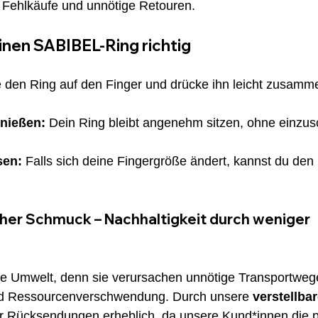
r Fehlkäufe und unnötige Retouren.
inen SABIBEL-Ring richtig
e den Ring auf den Finger und drücke ihn leicht zusamm
nießen:
 Dein Ring bleibt angenehm sitzen, ohne einzus
sen:
 Falls sich deine Fingergröße ändert, kannst du den 
her Schmuck – Nachhaltigkeit durch weniger 
ie Umwelt, denn sie verursachen unnötige Transportweg
d Ressourcenverschwendung. Durch unsere 
verstellbar
ir Rücksendungen erheblich, da unsere Kund*innen die p