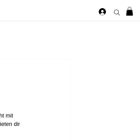
t mit 
eten dir 