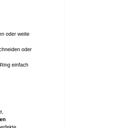
en oder weite 
chneiden oder 
Ring einfach 
e, 
en 
erfekte 