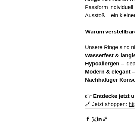
Passform individuel
Ausstoß – ein kleiner
Warum verstellbar
Unsere Ringe sind ni
Wasserfest & langl
Hypoallergen
 – ide
Modern & elegant
 
Nachhaltiger Kon
👉 
Entdecke jetzt u
🔗 Jetzt shoppen: 
ht