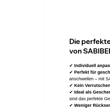
Die perfekt
von SABIBEL
✔ 
Individuell anpa
✔ 
Perfekt für gesc
anschwellen – mit S
✔ 
Kein Verrutschen
✔ 
Ideal als Gesche
sind das perfekte G
✔ 
Weniger Rücksen