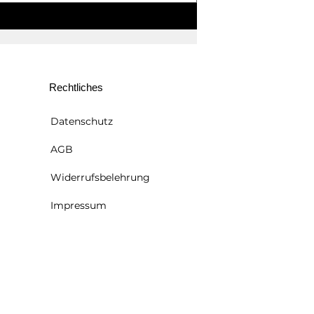
ntinstag: Besondere
henke für deine
zensmenschen
Rechtliches
Datenschutz
AGB
Widerrufsbelehrung
Impressum