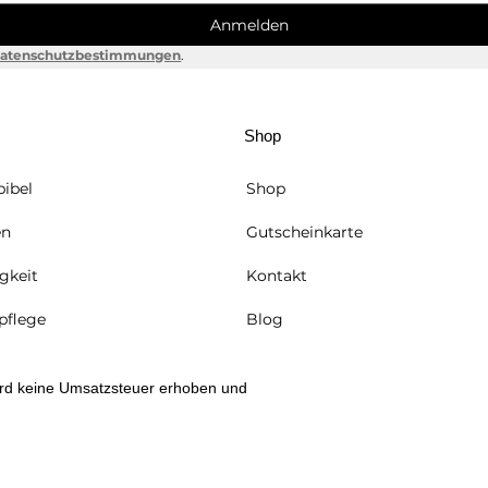
Anmelden
Muttertag 2026 – Zeit,
Vale
atenschutzbestimmungen
.
Danke zu sagen
Gesc
Her
Shop
ibel
Shop
en
Gutscheinkarte
gkeit
Kontakt
flege
Blog
rd keine Umsatzsteuer erhoben und