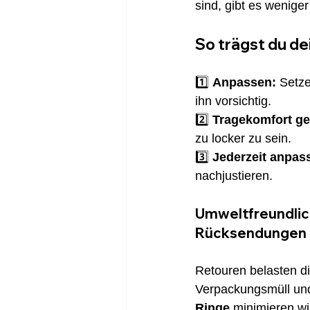
sind, gibt es wenige
So trägst du de
1️⃣ 
Anpassen:
 Setz
ihn vorsichtig. 
2️⃣ 
Tragekomfort ge
zu locker zu sein. 
3️⃣ 
Jederzeit anpas
nachjustieren.
Umweltfreundlic
Rücksendungen
Retouren belasten d
Verpackungsmüll un
Ringe
 minimieren w