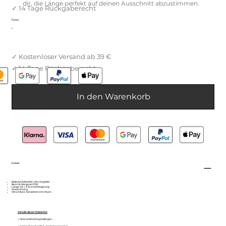
dir, die Länge perfekt auf deinen Ausschnitt abzustimmen.
Farbe
In den Warenkorb
Details
Material: Edelstahl, 14K vergoldet
Beschichtungsart: PVD
Länge: 45 + 4.5cm Verlängerung
Gewicht: 6,8 g
Verschluss: Karabinerverschluss
Vorteile dieser Halskette
✓ Wasserfest & hypoallergen