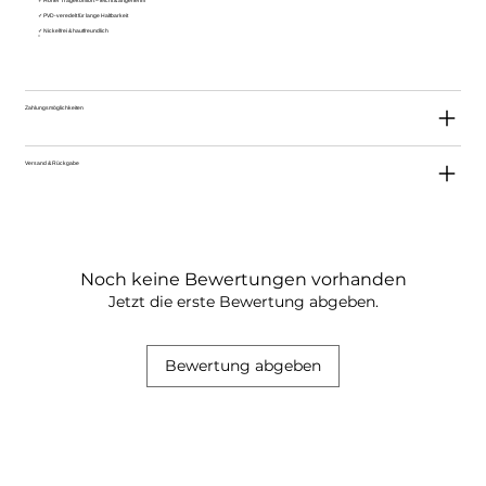
✓ Hoher Tragekomfort – leicht & angenehm
✓ PVD-veredelt für lange Haltbarkeit
✓ Nickelfrei & hautfreundlich
Zahlungsmöglichkeiten
Versand & Rückgabe
Noch keine Bewertungen vorhanden
Jetzt die erste Bewertung abgeben.
Bewertung abgeben