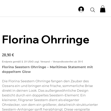
Florina Ohrringe
Preis
28,90 €
Florina Seestern Ohrringe – Maritimes Statement mit
doppeltem Glow
Die Florina Seestern Ohrringe fangen den Zauber des
Ozeans ein und bringen eine frische, sommerliche Brise
direkt in deinen Look. Das außergewöhnliche Design
besticht durch ein doppeltes Seestern-Element: Ein
kleinerer, filigraner Seestern dient als eleganter
Ohrstecker, von dem ein größerer, detailreich strukturierter
Seestern-Anhänger sanft herabhängt. Diese verspielte