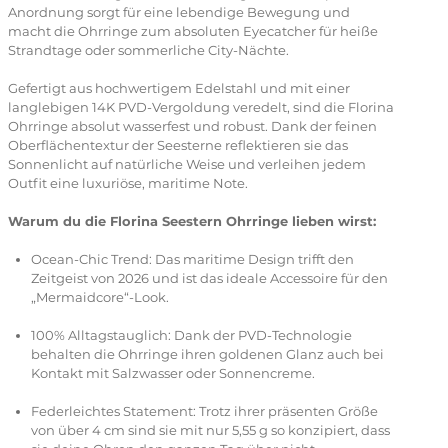
Anordnung sorgt für eine lebendige Bewegung und
macht die Ohrringe zum absoluten Eyecatcher für heiße
Strandtage oder sommerliche City-Nächte.
Gefertigt aus hochwertigem Edelstahl und mit einer
langlebigen 14K PVD-Vergoldung veredelt, sind die Florina
Ohrringe absolut wasserfest und robust. Dank der feinen
Oberflächentextur der Seesterne reflektieren sie das
Sonnenlicht auf natürliche Weise und verleihen jedem
Outfit eine luxuriöse, maritime Note.
Warum du die Florina Seestern Ohrringe lieben wirst:
Ocean-Chic Trend: Das maritime Design trifft den
Zeitgeist von 2026 und ist das ideale Accessoire für den
„Mermaidcore“-Look.
100% Alltagstauglich: Dank der PVD-Technologie
behalten die Ohrringe ihren goldenen Glanz auch bei
Kontakt mit Salzwasser oder Sonnencreme.
Federleichtes Statement: Trotz ihrer präsenten Größe
von über 4 cm sind sie mit nur 5,55 g so konzipiert, dass