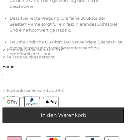
sie deine Ohren den ganzen Tag über nicht
beschweren.
Detailverliebte Prägung: Die feine Struktur der
Seestern-Arme sorgt für ein faszinierendes Lichtspiel
und eine hochwertige Haptik.
Hautfreundliche Qualität: Der verwendete Edelstahl ist
hypoallergen und damit besonders sanft zu
empfindlicher Haut.
Farbe
In den Warenkorb