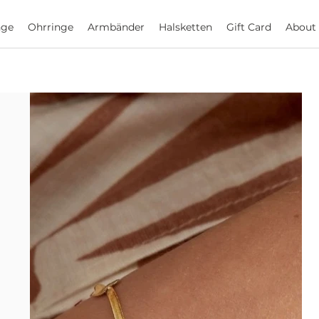
nge
Ohrringe
Armbänder
Halsketten
Gift Card
About