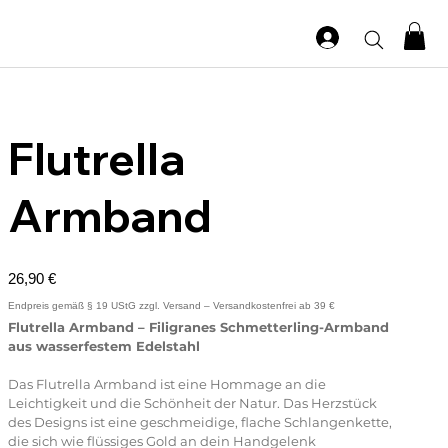
Flutrella
Armband
Preis
26,90 €
Flutrella Armband – Filigranes Schmetterling-Armband
aus wasserfestem Edelstahl
Das Flutrella Armband ist eine Hommage an die
Leichtigkeit und die Schönheit der Natur. Das Herzstück
des Designs ist eine geschmeidige, flache Schlangenkette,
die sich wie flüssiges Gold an dein Handgelenk