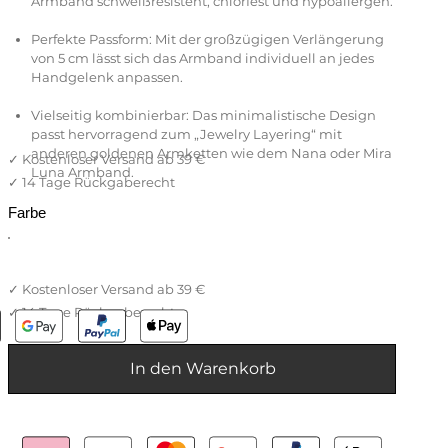
Armband schweißresistent, chlorfest und hypoallergen.
Perfekte Passform: Mit der großzügigen Verlängerung
von 5 cm lässt sich das Armband individuell an jedes
Handgelenk anpassen.
Vielseitig kombinierbar: Das minimalistische Design
passt hervorragend zum „Jewelry Layering“ mit
anderen goldenen Armketten wie dem Nana oder Mira
Luna Armband.
Farbe
In den Warenkorb