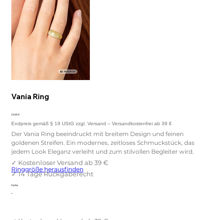
Vania Ring
Preis
24,90 €
Der Vania Ring beeindruckt mit breitem Design und feinen
goldenen Streifen. Ein modernes, zeitloses Schmuckstück, das
jedem Look Eleganz verleiht und zum stilvollen Begleiter wird.
Ringgröße herausfinden
Farbe