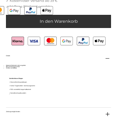
In den Warenkorb
Details
Material: Edelstahl, 14K vergoldet
Beschichtungsart: PVD
Größe: verstellbar
Vorteile dieses Ringes
✓ Wasserfest & hypoallergen
✓ Hoher Tragekomfort – leicht & angenehm
✓ PVD-veredelt für lange Haltbarkeit
✓ Nickelfrei & hautfreundlich
Zahlungsmöglichkeiten