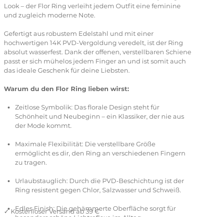
Look – der Flor Ring verleiht jedem Outfit eine feminine
und zugleich moderne Note.
Gefertigt aus robustem Edelstahl und mit einer
hochwertigen 14K PVD-Vergoldung veredelt, ist der Ring
absolut wasserfest. Dank der offenen, verstellbaren Schiene
passt er sich mühelos jedem Finger an und ist somit auch
das ideale Geschenk für deine Liebsten.
Warum du den Flor Ring lieben wirst:
Zeitlose Symbolik: Das florale Design steht für
Schönheit und Neubeginn – ein Klassiker, der nie aus
der Mode kommt.
Maximale Flexibilität: Die verstellbare Größe
ermöglicht es dir, den Ring an verschiedenen Fingern
zu tragen.
Urlaubstauglich: Durch die PVD-Beschichtung ist der
Ring resistent gegen Chlor, Salzwasser und Schweiß.
Edles Finish: Die gehämmerte Oberfläche sorgt für