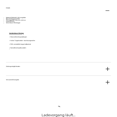
Details
Material: Edelstahl, 14K vergoldet
Beschichtungsart: PVD
Ohrringgröße: 2,40 cm x 3,20 cm
Gewicht: 9,0 g
Verschluss: Ohrhänger
Vorteile dieser Ohrringe
✓ Wasserfest & hypoallergen
✓ Hoher Tragekomfort – leicht & angenehm
✓ PVD-veredelt für lange Haltbarkeit
✓ Nickelfrei & hautfreundlich
Zahlungsmöglichkeiten
Versand & Rückgabe
Ladevorgang läuft...