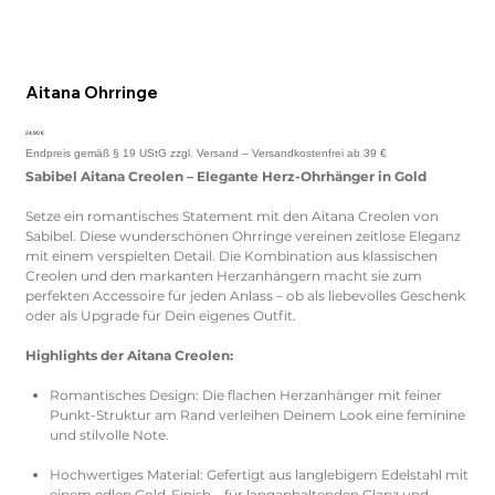
Aitana Ohrringe
Preis
24,90 €
Sabibel Aitana Creolen – Elegante Herz-Ohrhänger in Gold
Setze ein romantisches Statement mit den Aitana Creolen von
Sabibel. Diese wunderschönen Ohrringe vereinen zeitlose Eleganz
mit einem verspielten Detail. Die Kombination aus klassischen
Creolen und den markanten Herzanhängern macht sie zum
perfekten Accessoire für jeden Anlass – ob als liebevolles Geschenk
oder als Upgrade für Dein eigenes Outfit.
Highlights der Aitana Creolen:
Romantisches Design: Die flachen Herzanhänger mit feiner
Punkt-Struktur am Rand verleihen Deinem Look eine feminine
und stilvolle Note.
Hochwertiges Material: Gefertigt aus langlebigem Edelstahl mit
einem edlen Gold-Finish – für langanhaltenden Glanz und