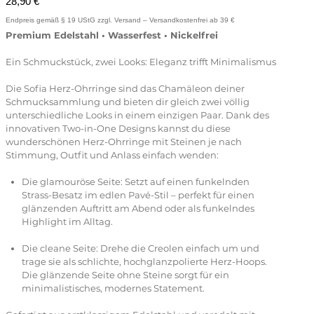
28,90 €
Premium Edelstahl • Wasserfest • Nickelfrei
Ein Schmuckstück, zwei Looks: Eleganz trifft Minimalismus
Die Sofia Herz-Ohrringe sind das Chamäleon deiner
Schmucksammlung und bieten dir gleich zwei völlig
unterschiedliche Looks in einem einzigen Paar. Dank des
innovativen Two-in-One Designs kannst du diese
wunderschönen Herz-Ohrringe mit Steinen je nach
Stimmung, Outfit und Anlass einfach wenden:
Die glamouröse Seite: Setzt auf einen funkelnden
Strass-Besatz im edlen Pavé-Stil – perfekt für einen
glänzenden Auftritt am Abend oder als funkelndes
Highlight im Alltag.
Die cleane Seite: Drehe die Creolen einfach um und
trage sie als schlichte, hochglanzpolierte Herz-Hoops.
Die glänzende Seite ohne Steine sorgt für ein
minimalistisches, modernes Statement.