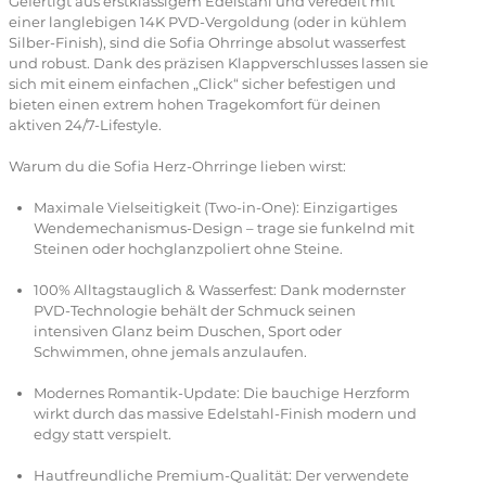
Gefertigt aus erstklassigem Edelstahl und veredelt mit
einer langlebigen 14K PVD-Vergoldung (oder in kühlem
Silber-Finish), sind die Sofia Ohrringe absolut wasserfest
und robust. Dank des präzisen Klappverschlusses lassen sie
sich mit einem einfachen „Click“ sicher befestigen und
bieten einen extrem hohen Tragekomfort für deinen
aktiven 24/7-Lifestyle.
Warum du die Sofia Herz-Ohrringe lieben wirst:
Maximale Vielseitigkeit (Two-in-One): Einzigartiges
Wendemechanismus-Design – trage sie funkelnd mit
Steinen oder hochglanzpoliert ohne Steine.
100% Alltagstauglich & Wasserfest: Dank modernster
PVD-Technologie behält der Schmuck seinen
intensiven Glanz beim Duschen, Sport oder
Schwimmen, ohne jemals anzulaufen.
Modernes Romantik-Update: Die bauchige Herzform
wirkt durch das massive Edelstahl-Finish modern und
edgy statt verspielt.
Hautfreundliche Premium-Qualität: Der verwendete