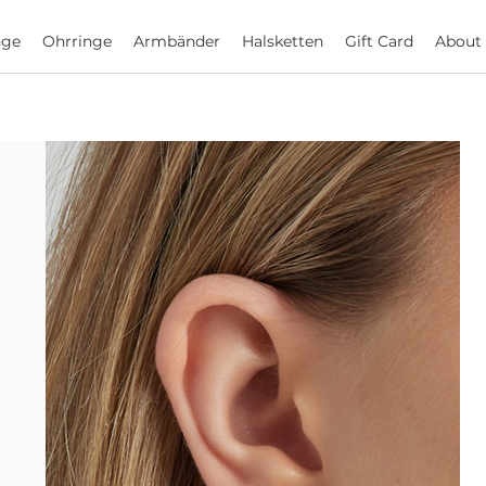
nge
Ohrringe
Armbänder
Halsketten
Gift Card
About