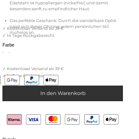
Edelstahl ist hypoallergen (nickelfrei) und damit
besonders sanft zu empfindlicher Haut.
Das perfekte Geschenk: Durch die wandelbare Optik
passt sich dieser Ohrring jedem persönlichen Stil
mühelos an.
Farbe
In den Warenkorb